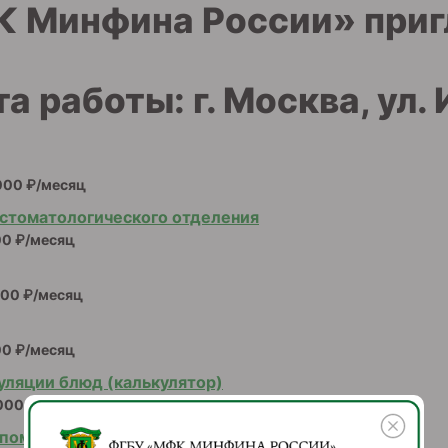
 Минфина России» приг
 работы: г. Москва, ул. 
000 ₽/месяц
стоматологического отделения
00 ₽/месяц
000 ₽/месяц
00 ₽/месяц
уляции блюд (калькулятор)
000 ₽/месяц
 помещений