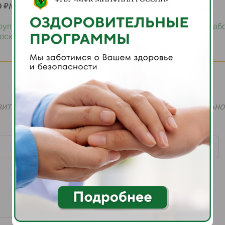
0 ₽/месяц
группы ФГБУ «МФК Минфина России» приглашает на раб
сква, ул. Ильинка, д. 9
ить нам свое сообщение в форме, мы обязательно
Телефон
*