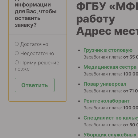
ФГБУ «МФК
информации
для Вас, чтобы
работу
оставить
заявку?
Адрес места
Достаточно
Грузчик в столовую
Недостаточно
Заработная плата:
от 55 
Приму решение
Медицинская сестра 
позже
Заработная плата:
100 0
Повар универсал
Ответить
Заработная плата:
от 71 
Рентгенолаборант
Заработная плата:
100 0
Специалист по кальк
Заработная плата:
от 50 
Уборщик служебных