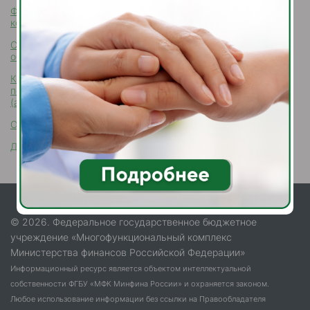
Формы документов, связанных с противодействием
коррупции, для заполнения
Сведения о доходах, расходах, об имуществе и
обязательствах имущественного характера
Комиссия по соблюдению требований к служебному
поведению и урегулированию конфликта интересов
(аттестационная комиссия)
Обратная связь для сообщений о фактах коррупции
Доклады, отчеты, обзоры, статистическая информация
© 2026. Федеральное государственное бюджетное
учреждение «Многофункциональный комплекс
Министерства финансов Российской Федерации»
Информационный ресурс является объектом интеллектуальной
собственности ФГБУ «МФК Минфина России» и охраняется законом.
Любое использование информации без ссылки на Правообладателя