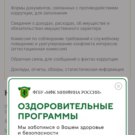
Формы документов, связанных с противодействием
коррупции, для заполнения
Сведения о доходах, расходах, об имуществе и
обязательствах имущественного характера
Комиссия по соблюдению требований к служебному
поведению и урегулированию конфликта интересов
(аттестационная комиссия)
Обратная связь для сообщений о фактах коррупции
Доклады, отчеты, обзоры, статистическая информация
Навигация
Нормативные правовые и иные акты в сфере
противодействия коррупции
Антикоррупционная экспертиза
Методические материалы