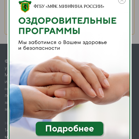
Правила проживания
Парковка
Схема территории
© 2026. Федеральное государственное бюджетное
учреждение «Многофункциональный комплекс
Министерства финансов Российской Федерации»
Информационный ресурс является объектом интеллектуальной
собственности ФГБУ «МФК Минфина России» и охраняется законом.
Любое использование информации без ссылки на Правообладателя
запрещено и влечёт за собой ответственность согласно действующему
законодательству.
НАШ АДРЕС
142003, Московская обл., г. Домодедово,
мкр. Западный, Каширское ш., д. 112