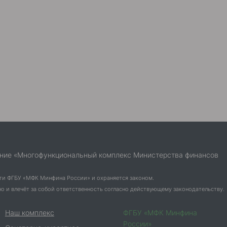
ние «Многофункциональный комплекс Министерства финансов
ти ФГБУ «МФК Минфина России» и охраняется законом.
 и влечёт за собой ответственность согласно действующему законодательству.
Наш комплекс
ФГБУ «МФК Минфина
России»