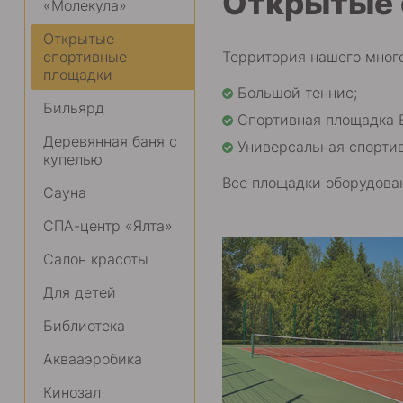
Открытые 
«Молекула»
Открытые
спортивные
Территория нашего мног
площадки
Большой теннис;
Бильярд
Спортивная площадка 
Деревянная баня с
Универсальная спортив
купелью
Все площадки оборудован
Сауна
СПА-центр «Ялта»
Салон красоты
Для детей
Библиотека
Аквааэробика
Кинозал