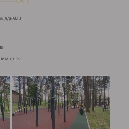
ощадками:
а.
ниматься.