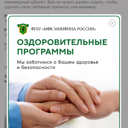
маникюрный кабинет. Вам не нужно далеко ходить, чтобы
сделать свою любимую прическу или маникюр.
Режим работы студии маникюра и педикюра:
среда с
10:00 до 20:00
Режим работы парикмахерской:
Парикхмахер-универсал
(среда-суббота) с 10:00 до 20:00
Мастер по реконструкции волос (воскресенье) с 10:00 до
20:00
Наслаждайтесь отдыхом в комфортных условиях!
Запись в медицинском центре корпуса "Севастополь"
или по номеру телефона:
+7(495) 004-08-03