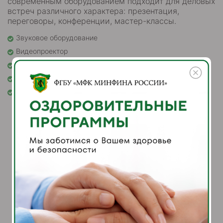
современным оборудованием подходит для деловых
встреч различного характера: презентация,
переговоры, конференции, мастер-классы.
Звуковое оборудование
Видеопроектор
Smart board
Радиомагнитофоны
Wi-Fi
Оставить заявку
Вы можете отправить нам свое
сообщение в форме, мы обязательно
Вам перезвоним
Ваше имя