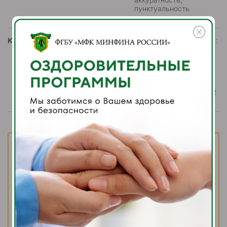
пунктуальность
Контакты:
Телефон отдела кадров:
8(495) 004-08-06; 8
(915) 430-34-61
Московская область, г.
Домодедово,
мкр. Западный,
Каширское шоссе, д.112
Вакансии
Вы можете отправить нам свое сообщение в
форме, мы обязательно Вам перезвоним.
Имя
*