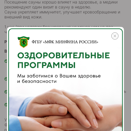
Посещение сауны хорошо влияет на здоровье, а медики
рекомендуют один визит в сауну в неделю.
Сауна укрепляет иммунитет, улучшает кровообращение и
внешний вид кожи.
1 час (при условии бронирования не менее чем на два
часа) – 3 200 рублей / час
Режим работы: ежедневно с 10:00 до 22:00
Вторник — санитарный день
Перед посещением сауны НЕ употреблять чрезмерное
количество пищи, есть за несколько часов до банных
процедур;
Не употреблять алкогольные напитки до и во время
посещения сауны;
Накрывать волосы платком или шапочкой, чтобы избежать
их повреждения и пересушивания;
Не рекомендуется длительное время находиться в
парильной комнате.
Уважаемые гости, в связи с тем, что на нашей территории
ФГБУ "МФК Минфина России" осуществляется пропускной
режим,