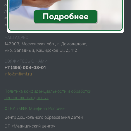
собственности ФГБУ «МФК Минфина России» и охраняется законом.
Любое использование информации без ссылки на Правообладателя
запрещено и влечёт за собой ответственность согласно действующему
законодательству.
НАШ АДРЕС
142003, Московская обл., г. Домодедово,
мкр. Западный, Каширское ш., д. 112
СВЯЖИТЕСЬ С НАМИ
+7 (495) 004-08-01
info@mfkmf.ru
Политика конфиденциальности и обработки
персональных данных
ФГБУ «МФК Минфина России»
Центр дошкольного образования детей
ОП «Медицинский центр»