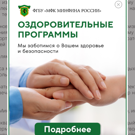
 из основных ценностей для каждого человека, поэтому
елей на должном уровне. Мы стараемся предоставить н
 технологии.
новейшее оборудование российского и западного произ
ния. Индивидуальный и комплексный подход к каждому 
ортных условиях, внимательное отношение администрат
ей компетенции.
елям с пониманием и тактичностью.
са мы создаем условия для отличного и здорового отды
олько с удовольствием, но и с пользой для здоровья.
вать себя безопасно: каждый номер закрывается на элек
твечает всем европейским нормам безопасности, центр н
инфина России» созданы все условия для отличного, ин
ква» расположена детская игровая комната, где каждый
ермаркет, игровой домик, пневмолабиринт, зоны для тв
крин» и многое другое. Здесь играют, развиваются, вс