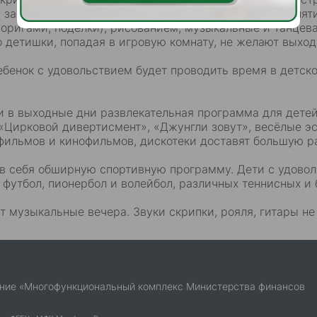
заряжаются позитивной энергией. А совместные заняти
 оригами, поделки), рисованием, музыкальные и танцев
о детишки, попадая в игровую комнату, не желают выход
бенок с удовольствием будет проводить время в детско
и в выходные дни развлекательная программа для дете
«Цирковой дивертисмент», «Джунгли зовут», весёлые э
фильмов и кинофильмов, дискотеки доставят большую ра
 в себя обширную спортивную программу. Дети с удово
 в футбол, пионербол и волейбол, различных теннисных и
т музыкальные вечера. Звуки скрипки, рояля, гитары н
ние «Многофункциональный комплекс Министерства финансов