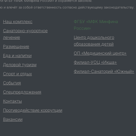
ти ФГБУ «МФК Минфина России» и охраняется законом.
 и влечёт за собой ответственность согласно действующему законодательству.
Наш комплекс
ФГБУ «МФК Минфина
России»
Санаторно-курортное
лечение
Центр дошкольного
образования детей
Размещение
ОП «Медицинский центр»
Еда и напитки
Филиал-УОЦ «Икша»
Деловой туризм
Филиал-Санаторий «Южный»
Спорт и отдых
События
Спецпредложения
Контакты
Противодействие коррупции
Вакансии