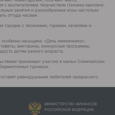
я с воспитателями творчеством (техника квиллинг,
альные занятия и разнообразные игры настолько
ить оттуда часами.
м городке с лесенками, горками, качелями и
й особенно насыщена. «День именинника»,
стафеты, викторины, конкурсные программы,
дость детям разного возраста.
льствием принимают участие в малых Олимпийских
 бадминтонных турнирах.
е оставят равнодушными любителей прекрасного.
МИНИСТЕРСТВО ФИНАНСОВ
РОССИЙСКОЙ ФЕДЕРАЦИИ