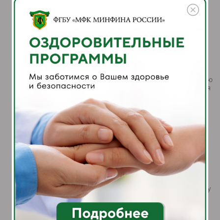
согласно
утверждённым
технологическим
картам.
Вести учёт
реализованной
продукции.
Вносить в
автоматизированную
систему управления
рестораном (Айко)
данные по блюдам:
наименование (по
утверждённому
приказу);
рецептуру и состав
ингредиентов;
нормы закладки
продуктов;
технологическую карту
приготовления;
розничную цену
реализации;