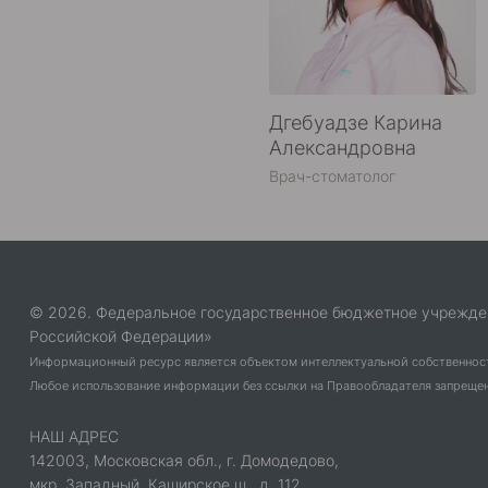
Дгебуадзе Карина
Александровна
Врач-стоматолог
© 2026. Федеральное государственное бюджетное учрежде
Российской Федерации»
Информационный ресурс является объектом интеллектуальной собственнос
Любое использование информации без ссылки на Правообладателя запрещено
НАШ АДРЕС
142003, Московская обл., г. Домодедово,
мкр. Западный, Каширское ш., д. 112