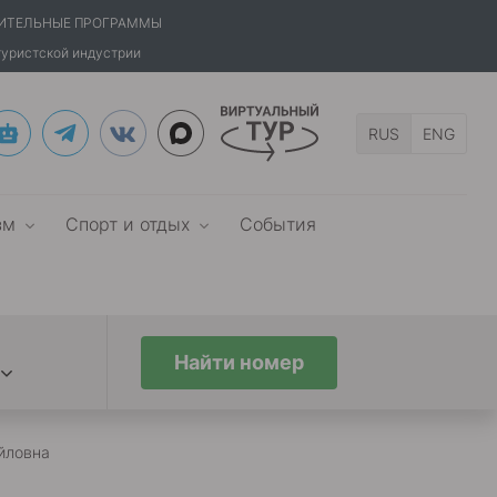
ИТЕЛЬНЫЕ ПРОГРАММЫ
туристской индустрии
RUS
ENG
зм
Спорт и отдых
События
Найти номер
йловна