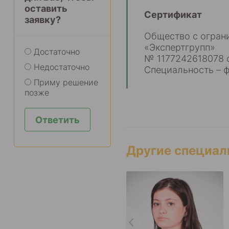
оставить
Сертификат
заявку?
Общество с огран
«Экспертгрупп»
Достаточно
№ 1177242618078 о
Недостаточно
Специальность – 
Приму решение
позже
Ответить
Другие специа