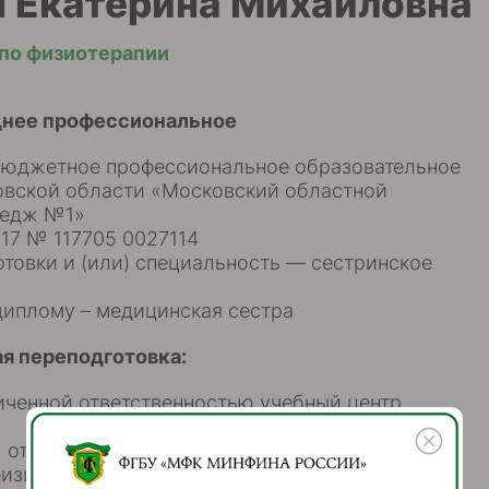
ч Екатерина Михайловна
по физиотерапии
днее профессиональное
бюджетное профессиональное образовательное
вской области «Московский областной
ледж №1»
017 № 117705 0027114
товки и (или) специальность — сестринское
диплому – медицинская сестра
я переподготовка:
иченной ответственностью учебный центр
от 30.12.2020
физиотерапия