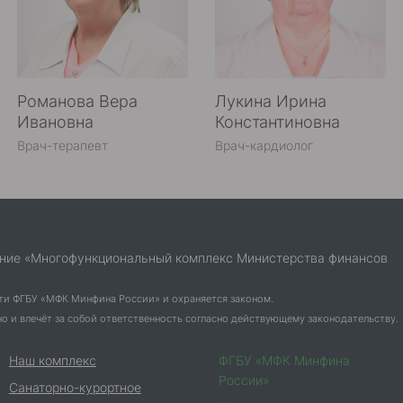
Романова Вера
Лукина Ирина
Ивановна
Константиновна
Врач-терапевт
Врач-кардиолог
ние «Многофункциональный комплекс Министерства финансов
ти ФГБУ «МФК Минфина России» и охраняется законом.
 и влечёт за собой ответственность согласно действующему законодательству.
Наш комплекс
ФГБУ «МФК Минфина
России»
Санаторно-курортное