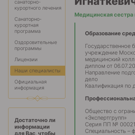
Игнаткеви
санаторно-
курортного лечения
Медицинская сестра 
Санаторно-
курортная
программа
Образование сре
Оздоровительные
Государственное 
программы
учреждение Моско
медицинский кол
Лицензии
диплом от 06.07.2
Наши специалисты
Направление подго
дело
Официальная
Квалификация по 
информация
Профессиональна
Общество с огран
«Экспертгрупп»
Достаточно ли
Серия ПП № 00021 
информации
Специальность – 
для Вас, чтобы