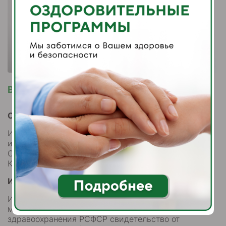
Врач-физиотерапевт
Образование высшее:
Ивановский государственный медицинский
институт, диплом от 20.06.1994 серия УВ № 606040
Специальность — лечебное дело
Квалификация по диплому – врач.
Интернатура:
Ивановский Научно- исследовательский институт
материнства и детства Министерства
здравоохранения РСФСР свидетельство от