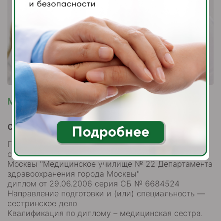
Медицинская сестра
Образование среднее профессиональное
Государственное образовательное учреждение
среднего профессионального образования города
Москвы "Медицинское училище № 22 Департамента
здравоохранения города Москвы"
диплом от 29.06.2006 серия СБ № 6684524
Направление подготовки и (или) специальность —
сестринское дело
Квалификация по диплому – медицинская сестра.