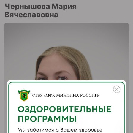
Чернышова Мария
Вячеславовна