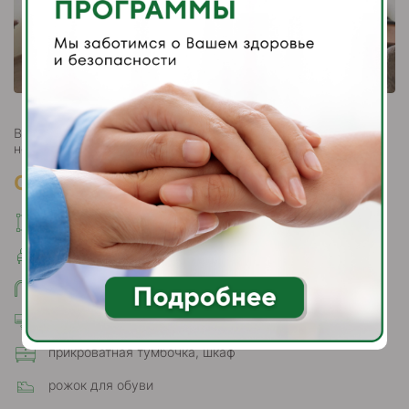
Вид размещения: 1 основное место, дополнительное место
не предусмотрено.
Оборудование в номерах
общая площадь от 18 м² до 25 м²
односпальная кровать
совмещенный санузел с душевой кабиной
кондиционер и приточная вентиляция
прикроватная тумбочка, шкаф
рожок для обуви