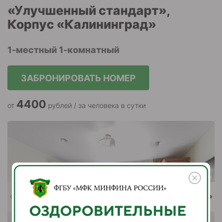
«Улучшенный стандарт»,
Корпус «Калининград»
1-местный 1-комнатный
ЗАБРОНИРОВАТЬ НОМЕР
4400
от
рублей / за человека в сутки