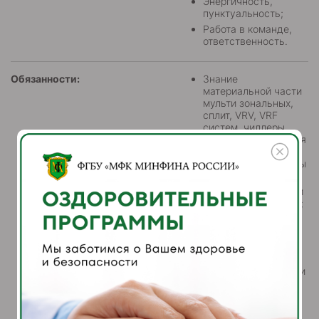
Энергичность,
пунктуальность;
Работа в команде,
ответственность.
Обязанности:
Знание
материальной части
мульти зональных,
сплит, VRV, VRF
систем, чиллеры,
фанкойлы, приточная
и вытяжная
вентиляция, подпоры
и дымоудаление;
Знание нормативной
базы, Сан ПиН норм;
Умение работать с
чертежами и
технической
документацией;
Ведение паспортов и
технологических
карт;
Составление