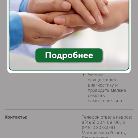
дефектных актов и
графиков ППР;
Контроль работы
подрядных
организаций,
контроль сроков и
качества
выполняемых работ;
Подготовка
документации на
конкурсные
процедуры ФЗ
44,223;
Умение
осуществлять
диагностику и
проводить мелкие
ремонты
самостоятельно
Контакты:
Телефон отдела кадров:
8(495) 004-08-06; 8
(915) 430-34-61
Московская область, г.
Домодедово,