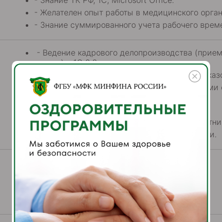
- Знание ТК РФ, 1С, Microsoft Office.
- Желателен опыт работы в медицинского орга
- Знание суммированного учета рабочего врем
- Ведение кадрового делопроизводства (прием,
неявки) в 1С 8.3;
- Ведение графика отпусков, подготовка прика
- Сбор и контроль заполнения руководителями
времени;
- Ведение воинского учета;
- Формирование и ведение личных дел работни
- Подготовка и ведение всех форм отчетности.
Телефон отдела кадров:
8(495) 004-08-06; 8 (915) 430-34-61
Московская область, г. Домодедово,
мкр. Западный, Каширское шоссе, д.112