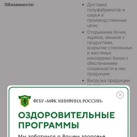
Обязанности:
Доставка
полуфабрикатов и
сырья в
производственные
цехи;
Открывание бочек,
ящиков, мешков с
продуктами,
вскрытие стеклянных
и жестяных
консервных банок с
обеспечением
сохранности в них
продукции;
Выгрузка продукции
из тары;
Внутрицеховая
транспортировка
сырья,
полуфабрикатов,
продуктов, посуды,
инвентаря, тары;
Заполнение котлов
водой;
Доставка готовой