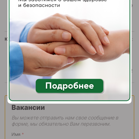
продукции к раздаче
или в экспедицию;
Сбор пищевых
отходов.
Контакты:
Телефон отдела кадров:
8(495) 004-08-06; 8
(915) 430-34-61
Московская область, г.
Домодедово,
мкр. Западный,
Каширское шоссе, д.112
Вакансии
Вы можете отправить нам свое сообщение в
форме, мы обязательно Вам перезвоним.
Имя
*