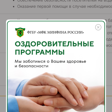
Обеспечение безопасности посетителей на вод
Оказание первой помощи в случае необходимос
Контроль за соблюдением правил посещения ба
Контроль за состоянием оборудования и чистот
Взаимодействие с клиентами: консультации, от
Обеспечение безопасности посетителей на вод
Оказание первой помощи в случае необходимос
Телефон отдела кадров:
8(495) 004-08-06; 8 (915) 430-34-61
Московская область, г. Домодедово,
мкр. Западный, Каширское шоссе, д.112