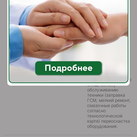
использованием
щетки;
Своевременная
сдача и ведение
внутренней
документации
(путевой лист);
Контроль за
техническим
состоянием
оборудования,
поддержание в
чистом и исправном
состоянии;
Выполнение работ по
ежедневному
обслуживанию
техники (заправка
ГСМ, мелкий ремонт,
смазочные работы
согласно
технологической
карте) переоснастка
оборудования.