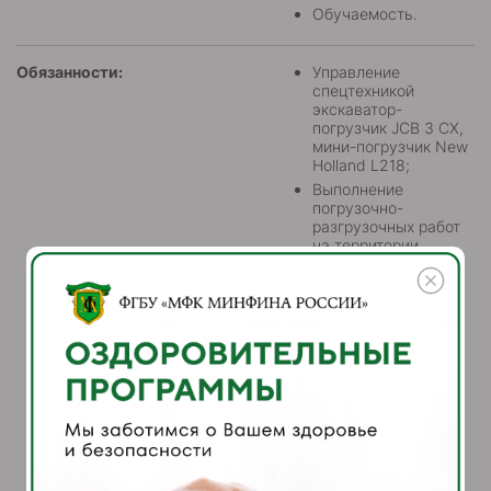
Обучаемость.
Обязанности:
Управление
спецтехникой
экскаватор-
погрузчик JCB 3 CX,
мини-погрузчик New
Holland L218;
Выполнение
погрузочно-
разгрузочных работ
на территории
учреждения;
Копка траншей,
прокладка линий
инженерных
коммуникаций;
Механизированная
уборка территории:
своевременное
удаление,
складирование и
вывоз снега,
подметание с