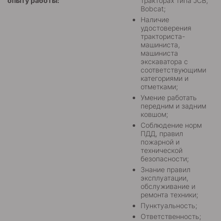
опыту работы:
тракторах типа JCB,
Bobcat;
Наличие
удостоверения
тракториста-
машиниста,
машиниста
экскаватора с
соответствующими
категориями и
отметками;
Умение работать
передним и задним
ковшом;
Соблюдение норм
ПДД, правил
пожарной и
технической
безопасности;
Знание правил
эксплуатации,
обслуживание и
ремонта техники;
Пунктуальность;
Ответственность;